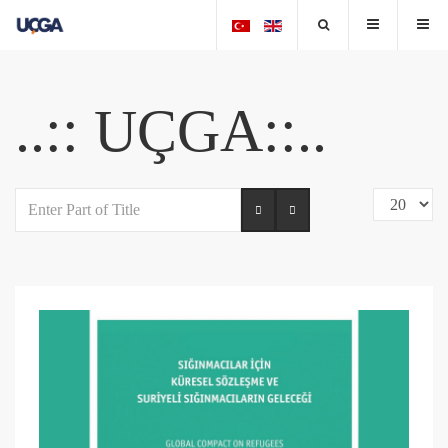
..:: UÇGA::..
Enter
Display
Part
#
of
Title