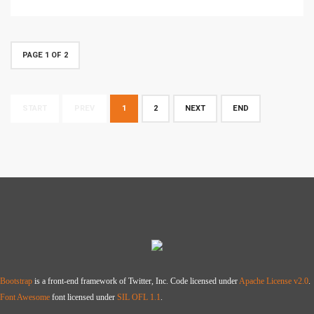
PAGE 1 OF 2
START
PREV
1
2
NEXT
END
Bootstrap
is a front-end framework of Twitter, Inc. Code licensed under
Apache License v2.0
.
Font Awesome
font licensed under
SIL OFL 1.1
.